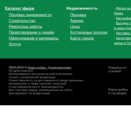
Каталог фирм
Недвижимость
-
Жилье на
Киева
Продажа недвижимости
Продажа
-
Как выбра
Строительство
Аренда
-
Выгодно л
Ремонтные работы
Цены
в новостро
Проектирование и дизайн
Коттеджные поселки
-
Доставка 
Оборудование и материалы
Карта города
-
Качестве
жилье в По
Услуги
2003-2016 ©
Новостройка - Днепропетровск
Поедлиться
All rights reserved.
ссылкой:
Использование материалов сайта возможно
только с разрешения владельца.
Ответственность за достоверность представленных
материалов, а также наличие лицензий
и сертификатов несет рекламодатель.
Новостройка
Все торговые марки, упоминаемые на сайте,
в соц.медиа:
принадлежат их владельцам