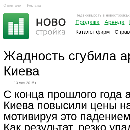
О портале
|
Реклама
Недвижимость в новостройках
Продажа
Аренда
Каталог фирм
Справ
Жадность сгубила а
Киева
13 мая 2015 г.
С конца прошлого года 
Киева повысили цены на
мотивируя это падением
Как результат, резко упа