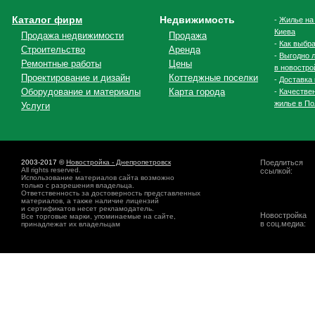
Каталог фирм
Недвижимость
-
Жилье на
Киева
Продажа недвижимости
Продажа
-
Как выбра
Строительство
Аренда
-
Выгодно л
Ремонтные работы
Цены
в новостро
Проектирование и дизайн
Коттеджные поселки
-
Доставка 
Оборудование и материалы
Карта города
-
Качестве
жилье в По
Услуги
2003-2017 ©
Новостройка - Днепропетровск
Поедлиться
All rights reserved.
ссылкой:
Использование материалов сайта возможно
только с разрешения владельца.
Ответственность за достоверность представленных
материалов, а также наличие лицензий
и сертификатов несет рекламодатель.
Новостройка
Все торговые марки, упоминаемые на сайте,
в соц.медиа:
принадлежат их владельцам