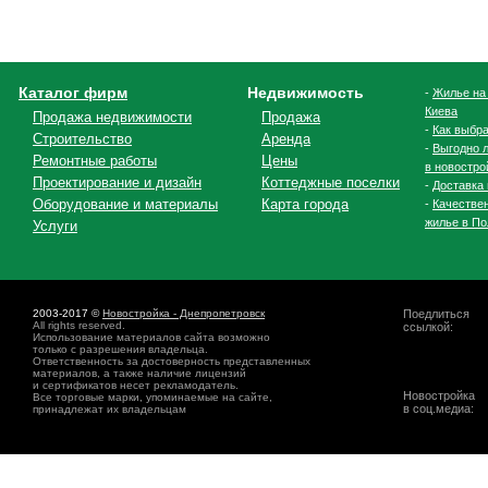
Каталог фирм
Недвижимость
-
Жилье на
Киева
Продажа недвижимости
Продажа
-
Как выбра
Строительство
Аренда
-
Выгодно л
Ремонтные работы
Цены
в новостро
Проектирование и дизайн
Коттеджные поселки
-
Доставка 
Оборудование и материалы
Карта города
-
Качестве
жилье в По
Услуги
2003-2017 ©
Новостройка - Днепропетровск
Поедлиться
All rights reserved.
ссылкой:
Использование материалов сайта возможно
только с разрешения владельца.
Ответственность за достоверность представленных
материалов, а также наличие лицензий
и сертификатов несет рекламодатель.
Новостройка
Все торговые марки, упоминаемые на сайте,
в соц.медиа:
принадлежат их владельцам