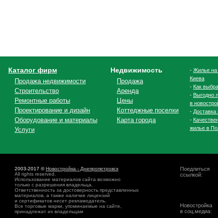
Каталог фирм
Недвижимость
-
Жилье на
Киева
Продажа недвижимости
Продажа
-
Как выбра
Строительство
Аренда
-
Выгодно л
Ремонтные работы
Цены
в новостро
Проектирование и дизайн
Коттеджные поселки
-
Доставка 
Оборудование и материалы
Карта города
-
Качестве
жилье в По
Услуги
2003-2017 ©
Новостройка - Днепропетровск
Поедлиться
All rights reserved.
ссылкой:
Использование материалов сайта возможно
только с разрешения владельца.
Ответственность за достоверность представленных
материалов, а также наличие лицензий
и сертификатов несет рекламодатель.
Новостройка
Все торговые марки, упоминаемые на сайте,
в соц.медиа:
принадлежат их владельцам