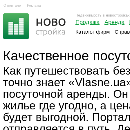
О портале
|
Реклама
Недвижимость в новостройках
Продажа
Аренда
Каталог фирм
Справ
Качественное посут
Как путешествовать бе
точно знает «Vlasne.u
посуточной аренды. Он
жилье где угодно, а це
будет выгодной. Портал
отправляется в путь. Д