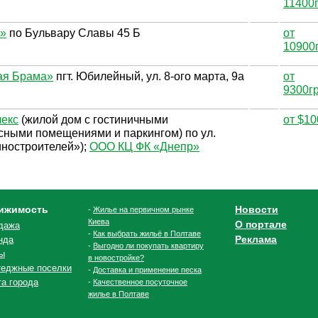
11400
y»
по Бульвару Славы 45 Б
от
10900
ая Брама»
пгт. Юбилейный, ул. 8-ого марта, 9а
от
9300г
екс
(жилой дом с гостиничными
от $10
сными помещениями и паркингом) по ул.
иностроителей»);
ООО КЦ ФК «Днепр»
ижимость
Новости
-
Жилье на первичном рынке
Киева
О портале
дажа
-
Как выбрать жильё в Полтаве
Реклама
нда
-
Выгодно ли покупать квартиру
ы
в новостройке?
теджные поселки
-
Доставка и применение песка
та города
-
Качественное посуточное
жилье в Полтаве