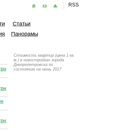
RSS
ти
Статьи
ия
Панорамы
Стоимость квартир (цена 1 кв.
м.) в новостройках города
Днепропетровска по
грн
состоянию на июнь 2017
грн
рн
грн