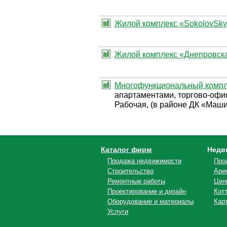
Жилой комплекс «SokolovSk
Жилой комплекс «Днепровск
Многофункциональный компл
апартаментами, торгово-офи
Рабочая, (в районе ДК «Маш
Каталог фирм
Недв
Продажа недвижимости
Про
Строительство
Аре
Ремонтные работы
Цен
Проектирование и дизайн
Кот
Оборудование и материалы
Кар
Услуги