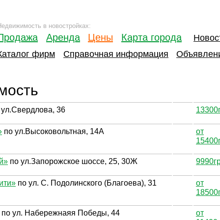
Недвижимость в новостройках:
Продажа
Аренда
Цены
Карта города
Новос
Каталог фирм
Справочная информация
Объявлен
мость
 ул.Свердлова, 36
13300
»
по ул.Высоковольтная, 14А
от
15400
й»
по ул.Запорожское шоссе, 25, 30Ж
9990г
ити»
по ул. С. Подолинского (Благоева), 31
от
18500
по ул. Набережнаяя Победы, 44
от