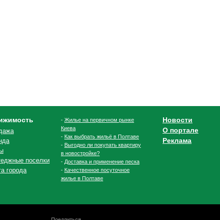
ижимость
Новости
-
Жилье на первичном рынке
Киева
О портале
дажа
-
Как выбрать жильё в Полтаве
Реклама
нда
-
Выгодно ли покупать квартиру
ы
в новостройке?
теджные поселки
-
Доставка и применение песка
та города
-
Качественное посуточное
жилье в Полтаве
Поедлиться