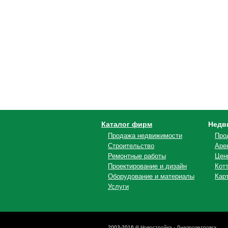
Каталог фирм
Недв
Продажа недвижимости
Про
Строительство
Аре
Ремонтные работы
Цен
Проектирование и дизайн
Кот
Оборудование и материалы
Кар
Услуги
2003-2016 ©
Новостройка - Днепропетровск