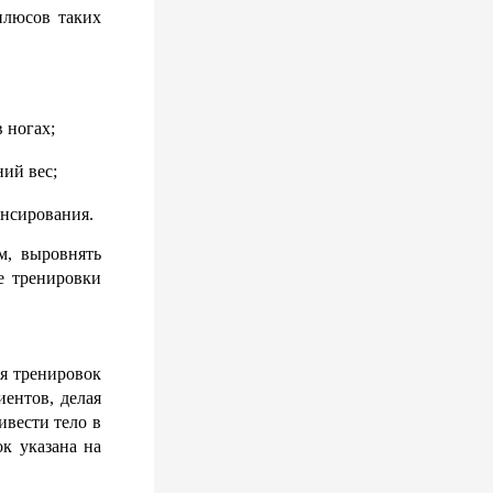
люсов таких 
 ногах;
ний вес;
нсирования.
м, выровнять 
 тренировки 
 тренировок 
нтов, делая 
вести тело в 
 указана на 