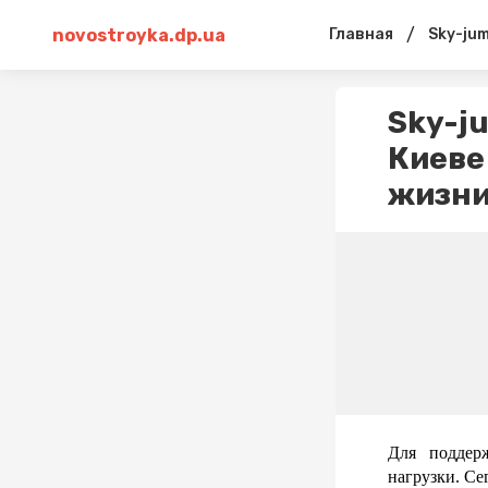
novostroyka.dp.ua
/
Главная
Sky-jum
Sky-j
Киеве
жизн
Для поддер
нагрузки. Се