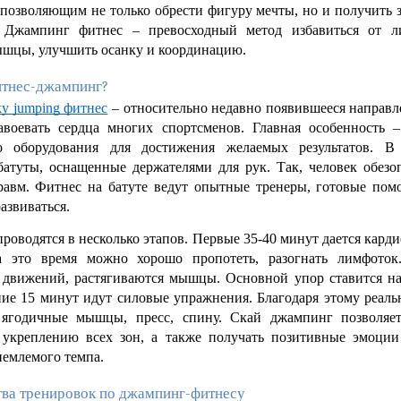
 позволяющим не только обрести фигуру мечты, но и получить з
 Джампинг фитнес – превосходный метод избавиться от ли
ышцы, улучшить осанку и координацию. 
итнес-джампинг?
ky jumping фитнес
 – относительно недавно появившееся направле
авоевать сердца многих спортсменов. Главная особенность –
о оборудования для достижения желаемых результатов. В 
атуты, оснащенные держателями для рук. Так, человек обезоп
равм. Фитнес на батуте ведут опытные тренеры, готовые помо
азвиваться. 
роводятся в несколько этапов. Первые 35-40 минут дается кардио
а это время можно хорошо пропотеть, разогнать лимфоток.
 движений, растягиваются мышцы. Основной упор ставится на 
ние 15 минут идут силовые упражнения. Благодаря этому реальн
 ягодичные мышцы, пресс, спину. Скай джампинг позволяет
 укреплению всех зон, а также получать позитивные эмоции 
иемлемого темпа.
ва тренировок по джампинг-фитнесу