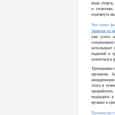
виде спорта,
и позитива.
подтянуть м
Что такое ф
Занятия по s
уже успел з
специальног
используют б
падений и т
освоиться и р
Тренировки п
организм. З
координация
этого в тече
проработать
подходить к
музыки и пр
Преимущест