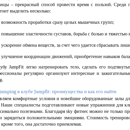
нцы – прекрасный способ провести время с пользой. Среди п
тоит выделить несколько:
возможность проработки сразу целых мышечных групп;
повышение эластичности суставов, борьба с болью и тяжестью в
ускорение обмена веществ, за счет чего удается сбрасывать лиш
улучшение координации движений, приобретение навыков бала
убу JampFit легко натренировать тело, сделать его подтянуты
фессионалы регулярно организуют интересные и зажигательные
g.
jumping в клубе Jumpfit: преимущества и как его найти
вляем комфортные условия и новейшие оборудованные залы для
. Наши специалисты подготавливают новые упражнения для клие
симально полезными. Благодаря sky фитнес можно не только при
 и зарядиться положительными эмоциями. Стоимость тренировок
, кроме того, она достаточно приемлемая. 