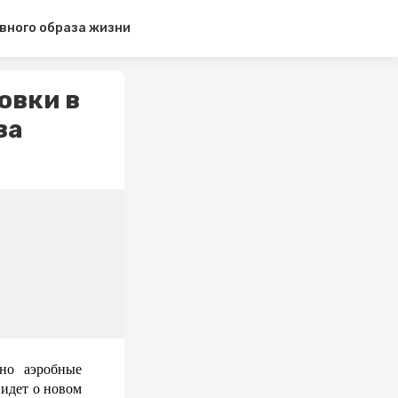
ивного образа жизни
овки в
за
о аэробные 
идет о новом 