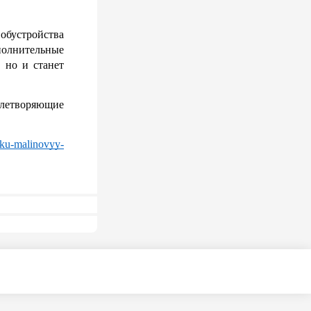
обустройства 
олнительные 
 но и станет 
летворяющие 
dku-malinovyy-