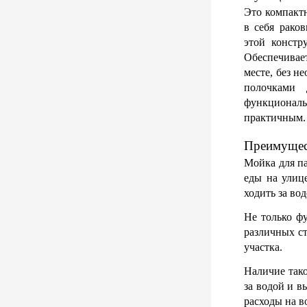
Это компактн
в себя рако
этой констр
Обеспечивае
месте, без н
полочками 
функционал
практичным.
Преимущес
Мойка для па
еды на улиц
ходить за вод
Не только ф
различных ст
участка.
Наличие тако
за водой и в
расходы на в