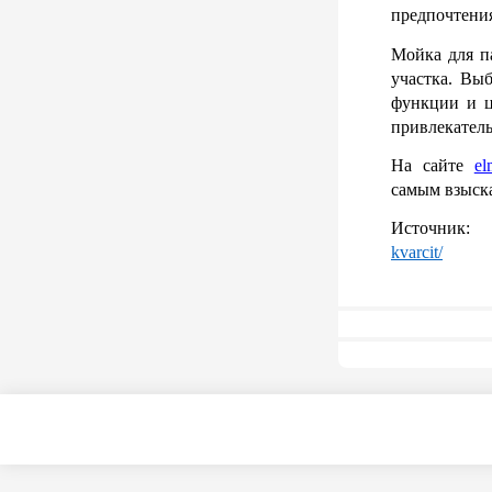
предпочтени
Мойка для па
участка. Вы
функции и це
привлекател
На сайте 
el
самым взыск
Источник
kvarcit/