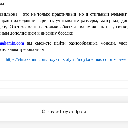
ям.
вильона – это не только практичный, но и стильный элемент 
бирая подходящий вариант, учитывайте размеры, материал, доп
ну. Этот элемент не только облегчит вашу жизнь на участке,
ьным дополнением к дизайну беседки.
makamin.com
 вы сможете найти разнообразные модели, удов
ательным требованиям.
: 
https://elmakamin.com/moyki-i-stoly-ru/moyka-elmas-color-v-bese
© novostroyka.dp.ua