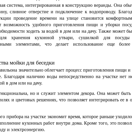
ая система, интегрированная в конструкцию веранды. Она обы
вину, сливное отверстие и подключение к водопроводу. Благод
укции проведение времени на улице становится комфортным
т возможность удобного приготовления пищи и уборки посу
еобходимости ходить за водой в дом или на дачу. Также может бы
для хранения кухонной утвари, сушилкой для посуды
ьными элементами, что делает использование еще более
тва мойки для беседки
вильона значительно облегчает процесс приготовления пищи и 
е. Благодаря наличию воды непосредственно на участке нет не
ой в дом или на дачу.
ункциональна, но и служит элементом декора. Она может быть 
илях и цветовых решениях, что позволяет интегрировать ее в 
го прибора на участке экономит время, которое раньше уходило
ыполнение кухонных работ внутри дома. Кроме того, это позволя
оду и электроэнергию.