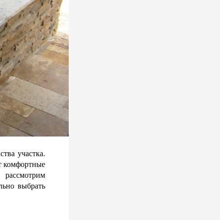
тва участка. 
т комфортные 
ассмотрим 
ьно выбрать 